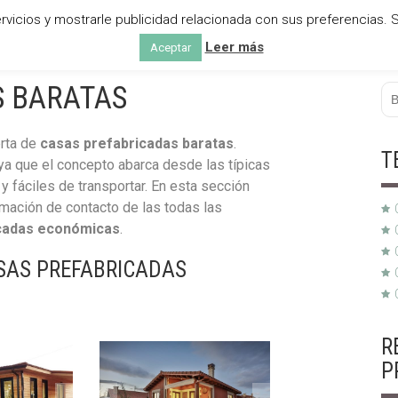
rvicios y mostrarle publicidad relacionada con sus preferencias
AÑAS DE MADERA
CASAS MODULARES
CASAS MÓVILES
Leer más
Aceptar
S BARATAS
erta de
casas prefabricadas baratas
.
T
ya que el concepto abarca desde las típicas
y fáciles de transportar. En esta sección
rmación de contacto de las todas las
icadas económicas
.
SAS PREFABRICADAS
R
P