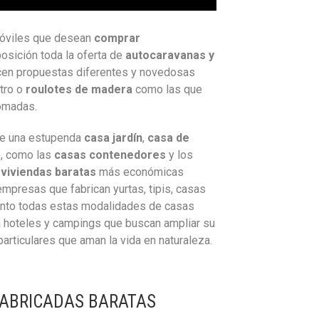
móviles que desean
comprar
osición toda la oferta de
autocaravanas y
cen propuestas diferentes y novedosas
tro o
roulotes de madera
como las que
nómadas.
 de una estupenda
casa jardín
,
casa de
o, como las
casas contenedores
y los
e
viviendas baratas
más económicas
empresas que fabrican yurtas, tipis, casas
junto todas estas modalidades de casas
a hoteles y campings que buscan ampliar su
articulares que aman la vida en naturaleza.
FABRICADAS BARATAS