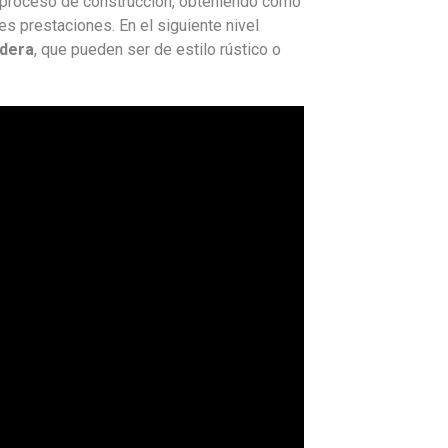
el proceso de construcción, obteniendo como
s prestaciones. En el siguiente nivel
adera
, que pueden ser de estilo rústico o