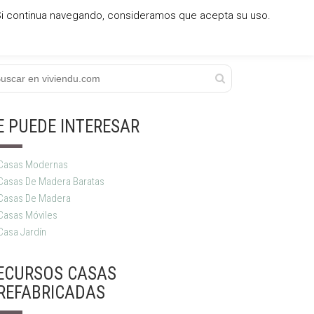
. Si continua navegando, consideramos que acepta su uso.
CASAS DE PIEDRA
CASAS ECOLÓGICAS
E PUEDE INTERESAR
Casas Modernas
Casas De Madera Baratas
Casas De Madera
Casas Móviles
Casa Jardín
ECURSOS CASAS
REFABRICADAS