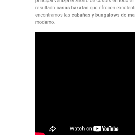
principal ventaja el ahorro de costes en todo 
resultado
casas baratas
que ofrecen excelente
encontramos las
cabañas y bungalows de m
moderno.